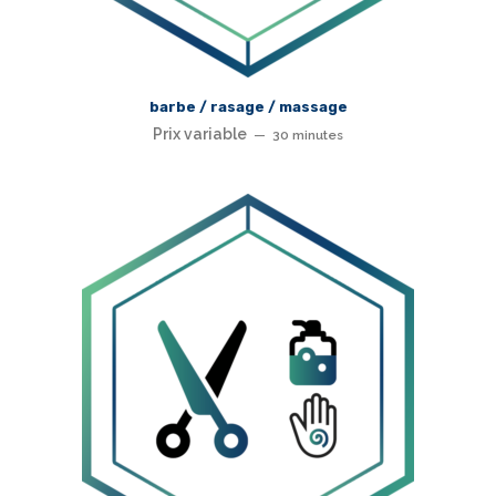
barbe / rasage / massage
Prix variable
30 minutes