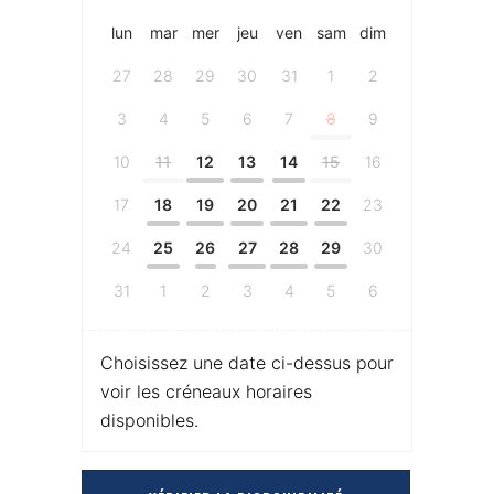
lun
mar
mer
jeu
ven
sam
dim
27
28
29
30
31
1
2
3
4
5
6
7
8
9
10
11
12
13
14
15
16
17
18
19
20
21
22
23
24
25
26
27
28
29
30
31
1
2
3
4
5
6
Choisissez une date ci-dessus pour
voir les créneaux horaires
disponibles.